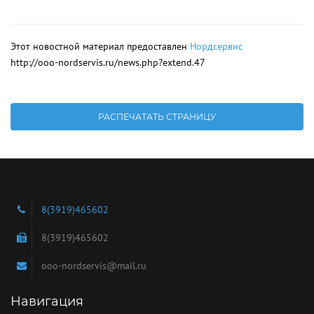
Этот новостной материал предоставлен
Нордсервис
http://ooo-nordservis.ru/news.php?extend.47
8(3919)465602
8(3919)465602
ooo-nordservis@mail.ru
Навигация