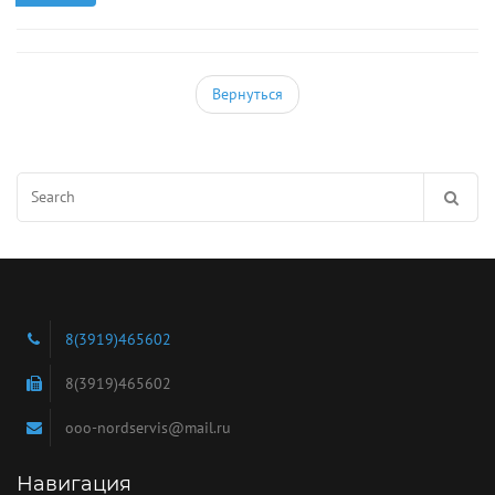
Вернуться
Search
for:
8(3919)465602
8(3919)465602
ooo-nordservis@mail.ru
Навигация