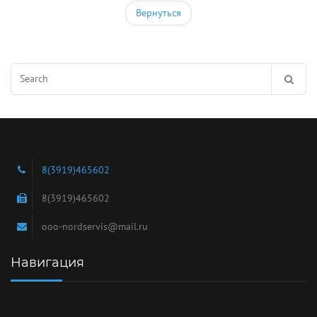
Вернуться
Search
for:
8(3919)465602
8(3919)465602
ooo-nordservis@mail.ru
Навигация