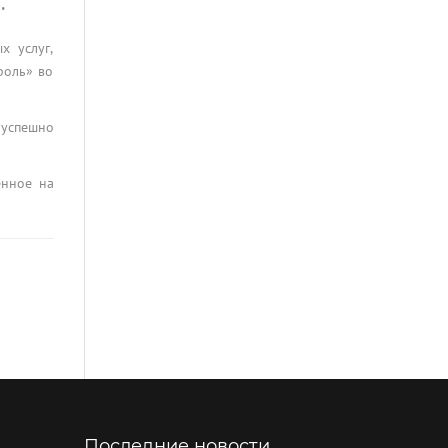
.
х услуг,
роль» во
 успешно
енное на
Последние новости