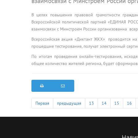
взаимосвязи с Минстроем России орг
В целях повышения правовой грамотности граждан
Всероссийской политической партией «ЕДИНАЯ РОС
взаимосвязи с Минстроем России организованна всер
Всероссийская акция «Диктант ЖКХ» проводится на
прошедшие тестирование, получат электронный серти
По итогам проведения онлайн-тестирования, исходя
общее количество жителей региона, будет сформиров
Первая
предыдущая
13
14
15
16
Нави