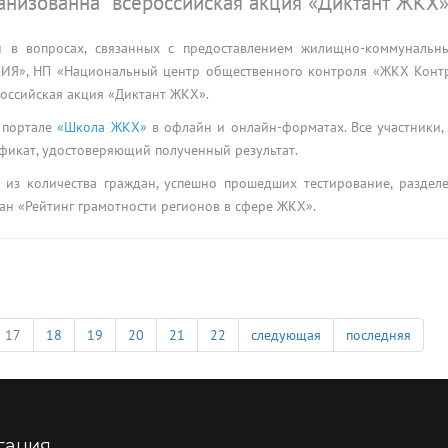
анизованна всероссийская акция «Диктант ЖКХ»
 в вопросах, связанных с предоставлением жилищно-коммунальны
СИЯ», НП «Национальный центр общественного контроля «ЖКХ Конт
оссийская акция «Диктант ЖКХ».
 портале
«Школа ЖКХ»
в офлайн и онлайн-форматах. Все участники,
фикат, удостоверяющий полученный результат.
 из количества граждан, успешно прошедших тестирование, раздел
ан «Рейтинг грамотности регионов в сфере ЖКХ».
17
18
19
20
21
22
следующая
последняя
гация