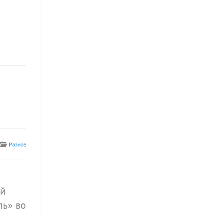
Разное
ей
ль» во