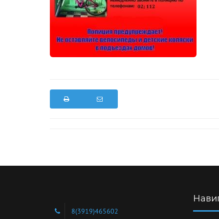
Нави
8(3919)465602